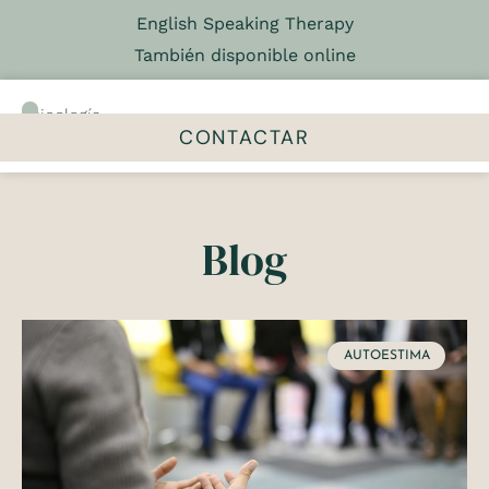
English Speaking Therapy
También disponible online
Psicología
&
CONTACTAR
Psicoterapia
El centro
Talleres y grupos
Blog
AUTOESTIMA