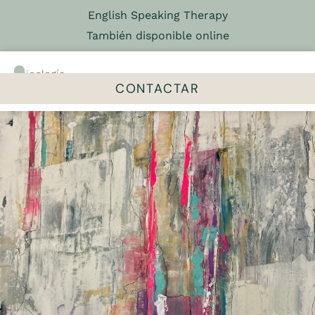
English Speaking Therapy
También disponible online
Psicología
&
CONTACTAR
Psicoterapia
El centro
Talleres y grupos