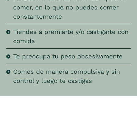
comer, en lo que no puedes comer
constantemente
Tiendes a premiarte y/o castigarte con
comida
Te preocupa tu peso obsesivamente
Comes de manera compulsiva y sin
control y luego te castigas
"La curiosa paradoja