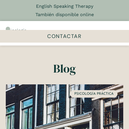
English Speaking Therapy
También disponible online
Psicología
&
CONTACTAR
Psicoterapia
El centro
Talleres y grupos
Blog
PSICOLOGÍA PRÁCTICA