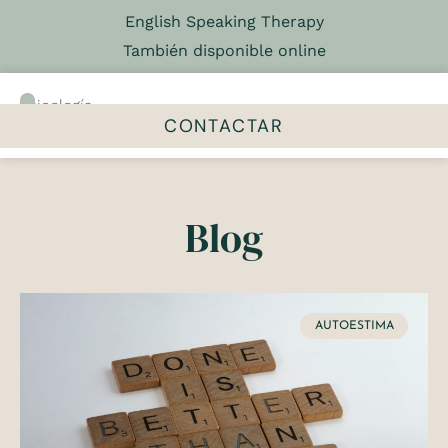
English Speaking Therapy
También disponible online
Psicología
&
CONTACTAR
Psicoterapia
El centro
Talleres y grupos
Blog
AUTOESTIMA