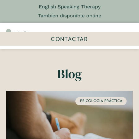
English Speaking Therapy
También disponible online
Psicología
&
CONTACTAR
Psicoterapia
El centro
Talleres y grupos
Blog
PSICOLOGÍA PRÁCTICA