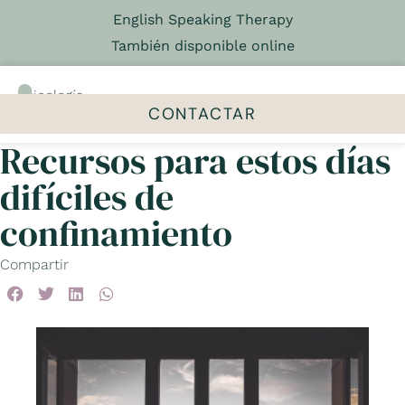
English Speaking Therapy
También disponible online
Psicología
&
CONTACTAR
Psicoterapia
Recursos para estos días
El centro
Talleres y grupos
difíciles de
confinamiento
Compartir