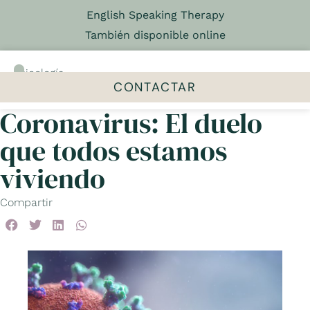
English Speaking Therapy
También disponible online
Psicología
&
CONTACTAR
Psicoterapia
Coronavirus: El duelo
El centro
Talleres y grupos
que todos estamos
viviendo
Compartir