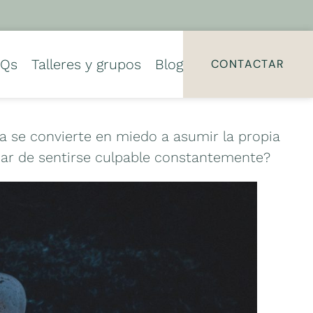
AQs
Talleres y grupos
Blog
CONTACTAR
a se convierte en miedo a asumir la propia
ejar de sentirse culpable constantemente?