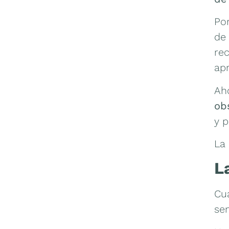
Po
de
re
ap
Ah
ob
y p
La 
L
Cu
sen