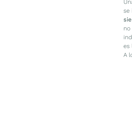
Un
se
si
no 
ind
es 
A l