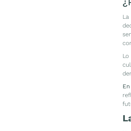
¿
La 
dec
sen
co
Lo 
cu
de
En
ref
fut
L