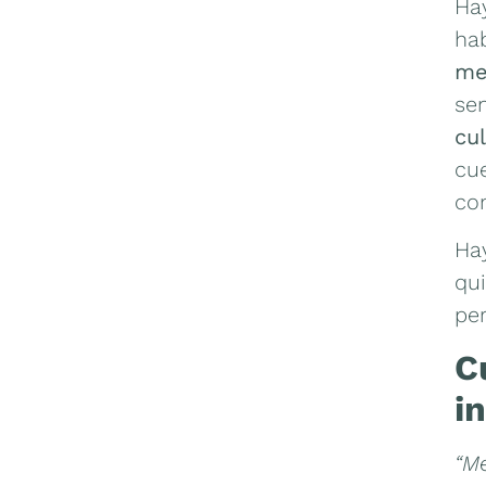
Hay
ha
me
se
cu
cu
com
Hay
qui
pe
C
i
“Me