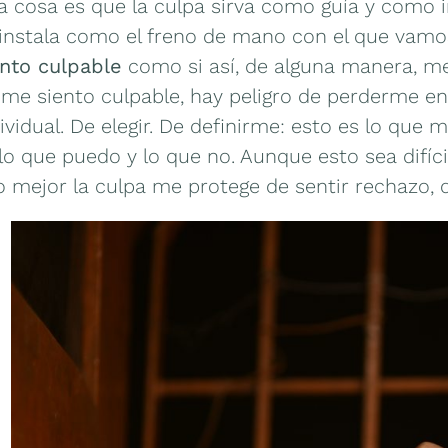
a cosa es que la culpa sirva como guía y como 
 instala como el freno de mano con el que vamo
ento culpable
como si así, de alguna manera, me
me siento culpable, hay peligro de perderme en 
ividual. De elegir. De definirme: esto es lo que
lo que puedo y lo que no. Aunque esto sea difíc
o mejor la culpa me protege de sentir rechazo, 