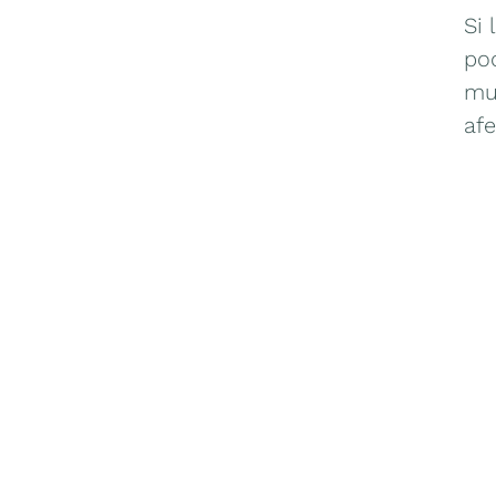
Si
po
mu
afe