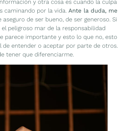
información y otra cosa es cuando la culpa
s caminando por la vida.
Ante la duda, me
 aseguro de ser bueno, de ser generoso. Si
el peligroso mar de la responsabilidad
 me parece importante y esto lo que no, esto
il de entender o aceptar por parte de otros.
de tener que diferenciarme.