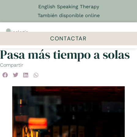
English Speaking Therapy
También disponible online
Psicología
&
CONTACTAR
Psicoterapia
Pasa más tiempo a solas
El centro
Talleres y grupos
Compartir