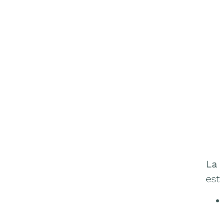
La
es