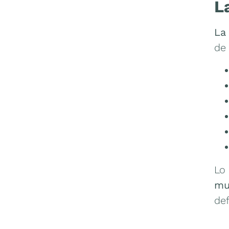
L
La 
de 
Lo
mu
de