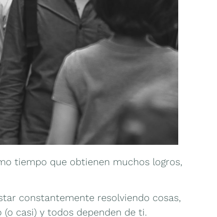
smo tiempo que obtienen muchos logros,
estar constantemente resolviendo cosas,
(o casi) y todos dependen de ti.