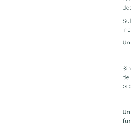
de
Suf
ins
Un
Si
de
pr
Un
fu